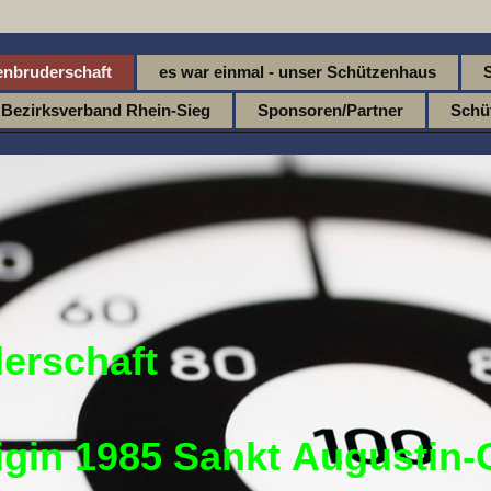
enbruderschaft
es war einmal - unser Schützenhaus
Bezirksverband Rhein-Sieg
Sponsoren/Partner
Schü
erschaft
igin 1985 Sankt Augustin-O