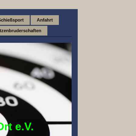
Schießsport
Anfahrt
tzenbruderschaften
rt e.V.