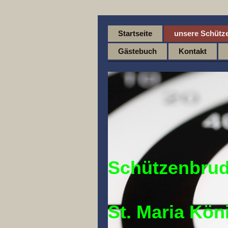
Startseite
unsere Schütz
Gästebuch
Kontakt
Schützenbrud
St. Maria Kön