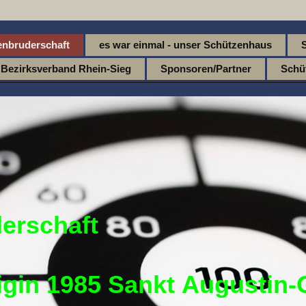
enbruderschaft
es war einmal - unser Schützenhaus
Bezirksverband Rhein-Sieg
Sponsoren/Partner
Schü
erschaft
igin 1985 Sankt Augustin-O